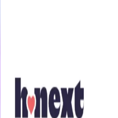
今すぐ31日間無料トライアル
女優・企画
素人
アニメ
ジャンル
【特典版】膣奥健診SEX付き 
14時間