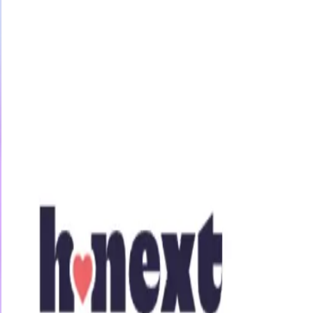
今すぐ31日間無料トライアル
女優・企画
素人
アニメ
ジャンル
「春になったら、上京します。」