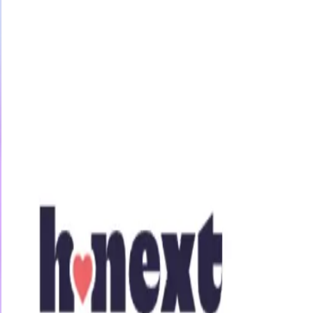
今すぐ31日間無料トライアル
女優・企画
素人
アニメ
ジャンル
34歳、離婚してもう独身3年…