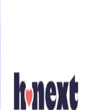
今すぐ31日間無料トライアル
女優・企画
素人
アニメ
ジャンル
初ソープ研修 SOD新卒３
の気持ちよさにヤラレちまいな