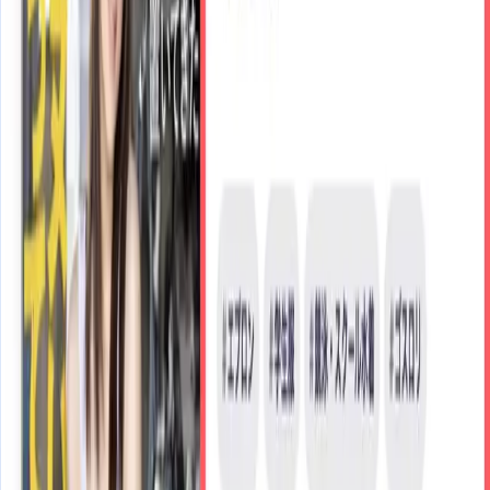
80,000
本
レンタル /購入作品
20,000
本
総数
100,000
本
今すぐ31日間無料トライアル
H-NEXTの
5つの特長
1. 観たいシーンを即再生。
チャプター単位で楽し
める！
チャプター単位での再生もOK。チャプター単位で自分だけ
のマイリストも作れます。